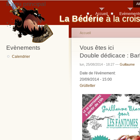
Menu principal
Al
Accueil
Evènement
La Bédérie
à la croi
Accueil
Evènements
Vous êtes ici
Double dédicace : B
Calendrier
lun, 25/08/2014 - 18:27 —
Guillaume
Date de l'évènement:
20/09/2014 - 15:00
Grütletter