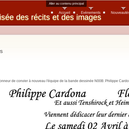
Aller au contenu principal
Accueil
Evènements
Nouveauté
isée des récits et des images
bs
'honneur de convier à nouveau l'équipe de la bande dessinée N00B: Philippe Cardo